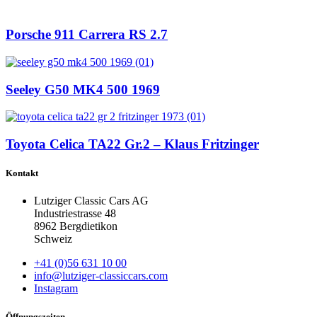
Porsche 911 Carrera RS 2.7
Seeley G50 MK4 500 1969
Toyota Celica TA22 Gr.2 – Klaus Fritzinger
Kontakt
Lutziger Classic Cars AG
Industriestrasse 48
8962 Bergdietikon
Schweiz
+41 (0)56 631 10 00
info@lutziger-classiccars.com
Instagram
Öffnungszeiten