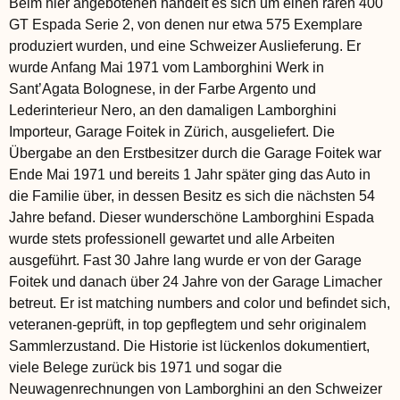
Beim hier angebotenen handelt es sich um einen raren 400
GT Espada Serie 2, von denen nur etwa 575 Exemplare
produziert wurden, und eine Schweizer Auslieferung. Er
wurde Anfang Mai 1971 vom Lamborghini Werk in
Sant’Agata Bolognese, in der Farbe Argento und
Lederinterieur Nero, an den damaligen Lamborghini
Importeur, Garage Foitek in Zürich, ausgeliefert. Die
Übergabe an den Erstbesitzer durch die Garage Foitek war
Ende Mai 1971 und bereits 1 Jahr später ging das Auto in
die Familie über, in dessen Besitz es sich die nächsten 54
Jahre befand. Dieser wunderschöne Lamborghini Espada
wurde stets professionell gewartet und alle Arbeiten
ausgeführt. Fast 30 Jahre lang wurde er von der Garage
Foitek und danach über 24 Jahre von der Garage Limacher
betreut. Er ist matching numbers and color und befindet sich,
veteranen-geprüft, in top gepflegtem und sehr originalem
Sammlerzustand. Die Historie ist lückenlos dokumentiert,
viele Belege zurück bis 1971 und sogar die
Neuwagenrechnungen von Lamborghini an den Schweizer