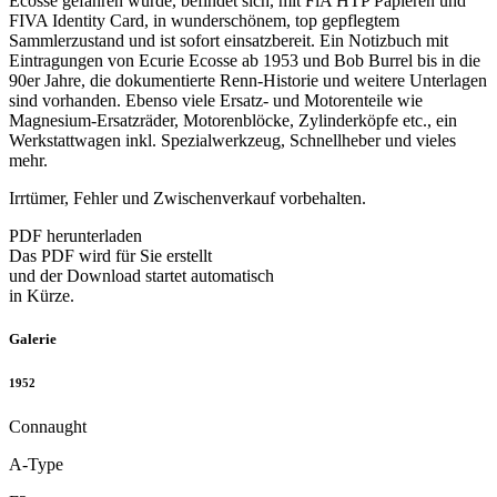
Ecosse gefahren wurde, befindet sich, mit FiA HTP Papieren und
FIVA Identity Card, in wunderschönem, top gepflegtem
Sammlerzustand und ist sofort einsatzbereit. Ein Notizbuch mit
Eintragungen von Ecurie Ecosse ab 1953 und Bob Burrel bis in die
90er Jahre, die dokumentierte Renn-Historie und weitere Unterlagen
sind vorhanden. Ebenso viele Ersatz- und Motorenteile wie
Magnesium-Ersatzräder, Motorenblöcke, Zylinderköpfe etc., ein
Werkstattwagen inkl. Spezialwerkzeug, Schnellheber und vieles
mehr.
Irrtümer, Fehler und Zwischenverkauf vorbehalten.
PDF herunterladen
Das PDF wird für Sie erstellt
und der Download startet automatisch
in Kürze.
Galerie
1952
Connaught
A-Type