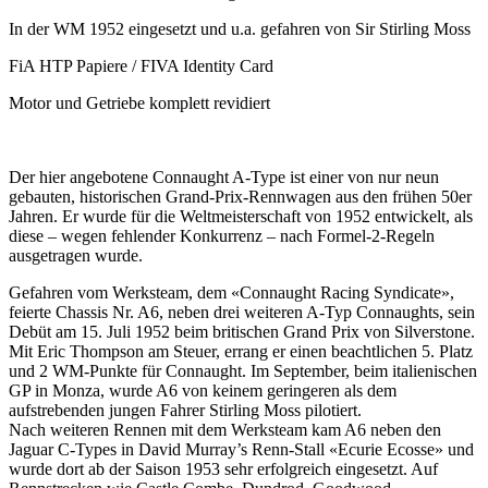
In der WM 1952 eingesetzt und u.a. gefahren von Sir Stirling Moss
FiA HTP Papiere / FIVA Identity Card
Motor und Getriebe komplett revidiert
Der hier angebotene Connaught A-Type ist einer von nur neun
gebauten, historischen Grand-Prix-Rennwagen aus den frühen 50er
Jahren. Er wurde für die Weltmeisterschaft von 1952 entwickelt, als
diese – wegen fehlender Konkurrenz – nach Formel-2-Regeln
ausgetragen wurde.
Gefahren vom Werksteam, dem «Connaught Racing Syndicate»,
feierte Chassis Nr. A6, neben drei weiteren A-Typ Connaughts, sein
Debüt am 15. Juli 1952 beim britischen Grand Prix von Silverstone.
Mit Eric Thompson am Steuer, errang er einen beachtlichen 5. Platz
und 2 WM-Punkte für Connaught. Im September, beim italienischen
GP in Monza, wurde A6 von keinem geringeren als dem
aufstrebenden jungen Fahrer Stirling Moss pilotiert.
Nach weiteren Rennen mit dem Werksteam kam A6 neben den
Jaguar C-Types in David Murray’s Renn-Stall «Ecurie Ecosse» und
wurde dort ab der Saison 1953 sehr erfolgreich eingesetzt. Auf