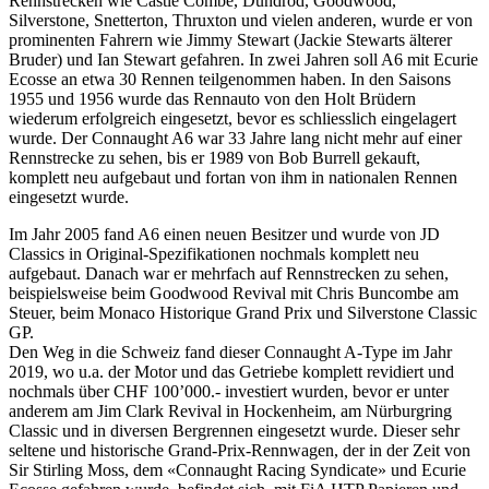
Rennstrecken wie Castle Combe, Dundrod, Goodwood,
Silverstone, Snetterton, Thruxton und vielen anderen, wurde er von
prominenten Fahrern wie Jimmy Stewart (Jackie Stewarts älterer
Bruder) und Ian Stewart gefahren. In zwei Jahren soll A6 mit Ecurie
Ecosse an etwa 30 Rennen teilgenommen haben. In den Saisons
1955 und 1956 wurde das Rennauto von den Holt Brüdern
wiederum erfolgreich eingesetzt, bevor es schliesslich eingelagert
wurde. Der Connaught A6 war 33 Jahre lang nicht mehr auf einer
Rennstrecke zu sehen, bis er 1989 von Bob Burrell gekauft,
komplett neu aufgebaut und fortan von ihm in nationalen Rennen
eingesetzt wurde.
Im Jahr 2005 fand A6 einen neuen Besitzer und wurde von JD
Classics in Original-Spezifikationen nochmals komplett neu
aufgebaut. Danach war er mehrfach auf Rennstrecken zu sehen,
beispielsweise beim Goodwood Revival mit Chris Buncombe am
Steuer, beim Monaco Historique Grand Prix und Silverstone Classic
GP.
Den Weg in die Schweiz fand dieser Connaught A-Type im Jahr
2019, wo u.a. der Motor und das Getriebe komplett revidiert und
nochmals über CHF 100’000.- investiert wurden, bevor er unter
anderem am Jim Clark Revival in Hockenheim, am Nürburgring
Classic und in diversen Bergrennen eingesetzt wurde. Dieser sehr
seltene und historische Grand-Prix-Rennwagen, der in der Zeit von
Sir Stirling Moss, dem «Connaught Racing Syndicate» und Ecurie