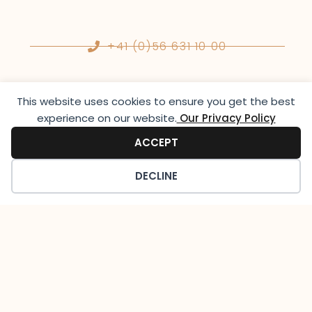
+41 (0)56 631 10 00
info@lutziger-classiccars.com
This website uses cookies to ensure you get the best
experience on our website.​
Our Privacy Policy
ACCEPT
Instagram
DECLINE
Öffnungszeiten
Montag-Freitag:
09:00-12:30 & 13:30-18:00
Samstag: