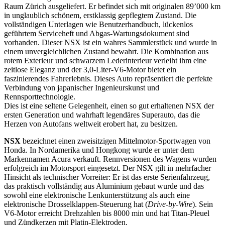
Raum Zürich ausgeliefert. Er befindet sich mit originalen 89’000 km
in unglaublich schönem, erstklassig gepflegtem Zustand. Die
vollständigen Unterlagen wie Benutzerhandbuch, lückenlos
geführtem Serviceheft und Abgas-Wartungsdokument sind
vorhanden. Dieser NSX ist ein wahres Sammlerstück und wurde in
einem unvergleichlichen Zustand bewahrt. Die Kombination aus
rotem Exterieur und schwarzem Lederinterieur verleiht ihm eine
zeitlose Eleganz und der 3,0-Liter-V6-Motor bietet ein
faszinierendes Fahrerlebnis. Dieses Auto repräsentiert die perfekte
Verbindung von japanischer Ingenieurskunst und
Rennsporttechnologie.
Dies ist eine seltene Gelegenheit, einen so gut erhaltenen NSX der
ersten Generation und wahrhaft legendäres Superauto, das die
Herzen von Autofans weltweit erobert hat, zu besitzen.
NSX
bezeichnet einen zweisitzigen Mittelmotor-Sportwagen von
Honda. In Nordamerika und Hongkong wurde er unter dem
Markennamen Acura verkauft. Rennversionen des Wagens wurden
erfolgreich im Motorsport eingesetzt. Der NSX gilt in mehrfacher
Hinsicht als technischer Vorreiter: Er ist das erste Serienfahrzeug,
das praktisch vollständig aus Aluminium gebaut wurde und das
sowohl eine elektronische Lenkunterstützung als auch eine
elektronische Drosselklappen-Steuerung hat (
Drive-by-Wire
). Sein
V6-Motor erreicht Drehzahlen bis 8000 min und hat Titan-Pleuel
und Zündkerzen mit Platin-Elektroden.