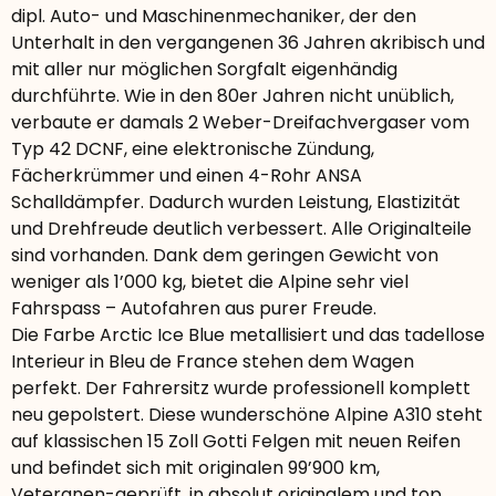
dipl. Auto- und Maschinenmechaniker, der den
Unterhalt in den vergangenen 36 Jahren akribisch und
mit aller nur möglichen Sorgfalt eigenhändig
durchführte. Wie in den 80er Jahren nicht unüblich,
verbaute er damals 2 Weber-Dreifachvergaser vom
Typ 42 DCNF, eine elektronische Zündung,
Fächerkrümmer und einen 4-Rohr ANSA
Schalldämpfer. Dadurch wurden Leistung, Elastizität
und Drehfreude deutlich verbessert. Alle Originalteile
sind vorhanden. Dank dem geringen Gewicht von
weniger als 1’000 kg, bietet die Alpine sehr viel
Fahrspass – Autofahren aus purer Freude.
Die Farbe Arctic Ice Blue metallisiert und das tadellose
Interieur in Bleu de France stehen dem Wagen
perfekt. Der Fahrersitz wurde professionell komplett
neu gepolstert. Diese wunderschöne Alpine A310 steht
auf klassischen 15 Zoll Gotti Felgen mit neuen Reifen
und befindet sich mit originalen 99’900 km,
Veteranen-geprüft, in absolut originalem und top