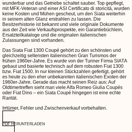
wunderbar und das Getriebe schaltet sauber. Top gepflegt,
mit MFK-Veteran und einer ASI Certificato di storicità, wurden
keine Kosten und Mühen gescheut, um den Siata weiterhin
in seinem alten Glanz erstrahlen zu lassen. Die
Besitzerhistorie ist bekannt und viele originale Dokumente
aus der Zeit wie Verkaufsprospekte, ein Garantiebüchlein,
Ersatzteilkataloge und die originalen italienischen
Zulassungen sind vorhanden.
Das Siata Fiat 1300 Coupé gehört zu den schönsten und
gleichzeitig seltensten italienischen Gran Turismos der
frühen 1960er-Jahre. Es wurde von der Turiner Firma SIATA
gebaut und basierte technisch auf dem robusten Fiat 1300
bzw. Fiat 1500. In nur kleinen Stückzahlen gefertigt, gehört
es heute zu den eher unbekannten italienischen Exoten der
1960er-Jahre. Gerade das macht seinen Reiz aus: Auf
Oldtimertreffen sieht man viele Alfa Romeo Giulia Coupés
oder Fiat Dino – ein Siata Coupé hingegen ist eine echte
Rarität.
Irrtümer, Fehler und Zwischenverkauf vorbehalten.
PDF HERUNTERLADEN