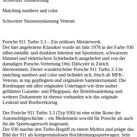
Schweizer Auslieferung
Matching numbers and color
Schweizer Strassenzulassung Veteran
Porsche 911 Turbo 3.3 – Ein zeitloses Meisterwerk
Der hier angebotene Klassiker wurde im Jahr 1978 in der Farbe 936
silber-metallic und dunklem Interieur mit Sportsitzen, schwarzem
Himmel und elektrischem Schiebedach ausgeliefert und von der
damaligen Porsche-Vertretung Otto Dätwyler in Zürich
übernommen. Dieser wunderschöne Porsche 911 Turbo 3.3 ist
matching numbers and color und befindet sich, frisch ab MFK-
Veteran, in top gepflegtem und originalem Sammlerzustand. Die
Bordmappe mit allen originalen Unterlagen wie dem sauber
geführten Garantie- und Pflegepass, der Betriebsanleitung und
weiterer Dokumente ist ebenso vorhanden wie das originale
Lenkrad und Bordwerkzeug.
Der Porsche 911 Turbo 3.3 (Typ 930) ist eine echte Ikone der
Automobilgeschichte – ein Meilenstein sowohl für Porsche als auch
für die Sportwagenwelt insgesamt.
Der 930 machte den Turbo-Begriff zu einem Mythos und prägte das
Bild des 911 als kompromisslosen Hochleistungssportwagen. Sein