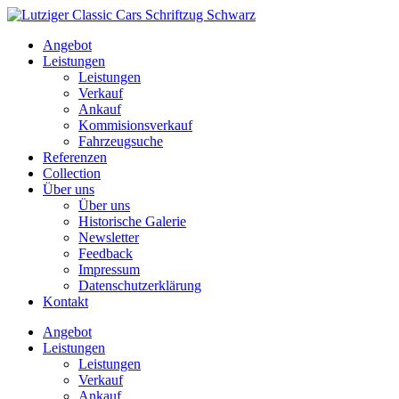
Skip
to
Angebot
content
Leistungen
Leistungen
Verkauf
Ankauf
Kommisionsverkauf
Fahrzeugsuche
Referenzen
Collection
Über uns
Über uns
Historische Galerie
Newsletter
Feedback
Impressum
Datenschutzerklärung
Kontakt
Angebot
Leistungen
Leistungen
Verkauf
Ankauf