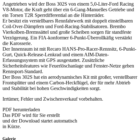
Angetrieben wird der Boss 302S von einem 5,0-Liter-Ford Racing
V8-Motor, die Kraft geht über ein 6-Gang-Manuelles Getriebe und
ein Torsen T2R Sperrdifferential an die Hinterräder.
Er besitzt ein verstellbares Rennfahrwerk mit doppelt einstellbaren
Coil-Over-Dämpfern und Ford-Racing-Stabilisatoren. Brembo
Vierkolben-Bremssättel und große Scheiben sorgen für standfeste
Verzögerung. Ein FIA-konformer 6-Punkt-Überrollkäfig verstärkt
die Karosserie.
Der Innenraum ist mit Recaro HANS-Pro-Racer-Rennsitz, 6-Punkt-
Gurt, Quick-Release-Lenkrad und einem AIM-Daten-
Erfassungssystem mit GPS ausgestattet. Zusätzliche
Sicherheitsfeatures wie Feuerlöschanlage und Fenster-Netze geben
Rennsport-Standard.
Der Boss 302S hat ein aerodynamisches Kit mit großer, verstellbarer
Frontsplitter und einem Carbon-Heckflügel, der für mehr Abtrieb
und Stabilität bei hohen Geschwindigkeiten sorgt.
Irrtümer, Fehler und Zwischenverkauf vorbehalten.
PDF herunterladen
Das PDF wird für Sie erstellt
und der Download startet automatisch
in Kürze.
Galerie