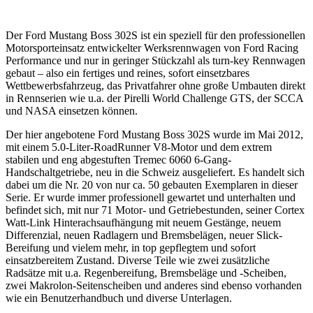
Der Ford Mustang Boss 302S ist ein speziell für den professionellen
Motorsporteinsatz entwickelter Werksrennwagen von Ford Racing
Performance und nur in geringer Stückzahl als turn-key Rennwagen
gebaut – also ein fertiges und reines, sofort einsetzbares
Wettbewerbsfahrzeug, das Privatfahrer ohne große Umbauten direkt
in Rennserien wie u.a. der Pirelli World Challenge GTS, der SCCA
und NASA einsetzen können.
Der hier angebotene Ford Mustang Boss 302S wurde im Mai 2012,
mit einem 5.0-Liter-RoadRunner V8-Motor und dem extrem
stabilen und eng abgestuften Tremec 6060 6-Gang-
Handschaltgetriebe, neu in die Schweiz ausgeliefert. Es handelt sich
dabei um die Nr. 20 von nur ca. 50 gebauten Exemplaren in dieser
Serie. Er wurde immer professionell gewartet und unterhalten und
befindet sich, mit nur 71 Motor- und Getriebestunden, seiner Cortex
Watt-Link Hinterachsaufhängung mit neuem Gestänge, neuem
Differenzial, neuen Radlagern und Bremsbelägen, neuer Slick-
Bereifung und vielem mehr, in top gepflegtem und sofort
einsatzbereitem Zustand. Diverse Teile wie zwei zusätzliche
Radsätze mit u.a. Regenbereifung, Bremsbeläge und -Scheiben,
zwei Makrolon-Seitenscheiben und anderes sind ebenso vorhanden
wie ein Benutzerhandbuch und diverse Unterlagen.